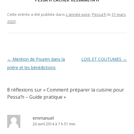
Cette entrée a été publiée dans
L'année juive
,
Pessa'h
le
31 mars
2020
.
Navigation
←
Mention de Pourim dans la
LOIS ET COUTUMES
→
des
prière et les bénédictions
articles
8 réflexions sur «
Comment préparer la cuisine pour
Pessa’h – Guide pratique
»
emmanuel
20 avril 2014 à 7 h 51 min