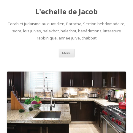
L'echelle de Jacob
Torah et Judaïsme au quotidien, Paracha, Section hebdomadaire,
sidra, lois juives, halakhot, halachot, bénédictions, littérature
rabbinique, année juive, chabbat
Aller
Menu
au
contenu