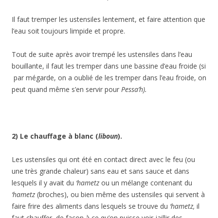
Il faut tremper les ustensiles lentement, et faire attention que
l’eau soit toujours limpide et propre.
Tout de suite après avoir trempé les ustensiles dans l’eau
bouillante, il faut les tremper dans une bassine d’eau froide (si
par mégarde, on a oublié de les tremper dans l’eau froide, on
peut quand même s’en servir pour
Pessa’h).
2) Le chauffage à blanc (
liboun
).
Les ustensiles qui ont été en contact direct avec le feu (ou
une très grande chaleur) sans eau et sans sauce et dans
lesquels il y avait du
‘hametz
ou un mélange contenant du
‘hametz
(broches), ou bien même des ustensiles qui servent à
faire frire des aliments dans lesquels se trouve du
‘hametz,
il
faut chauffer de façon à ce qu’on puisse voir jaillir des