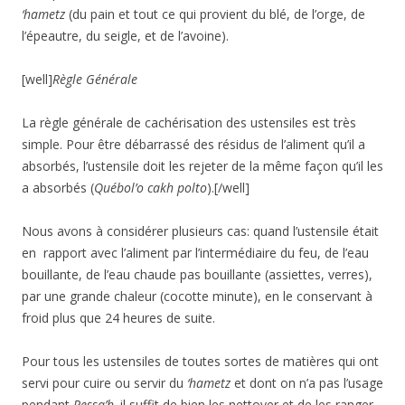
‘hametz
(du pain et tout ce qui provient du blé, de l’orge, de
l’épeautre, du seigle, et de l’avoine).
[well]
Règle Générale
La règle générale de cachérisation des ustensiles est très
simple. Pour être débarrassé des résidus de l’aliment qu’il a
absorbés, l’ustensile doit les rejeter de la même façon qu’il les
a absorbés (
Québol’o cakh polto
).[/well]
Nous avons à considérer plusieurs cas: quand l’ustensile était
en
rapport avec l’aliment par l’intermédiaire du feu, de l’eau
bouillante, de l’eau chaude pas bouillante (assiettes, verres),
par une grande chaleur (cocotte minute), en
le conservant à
froid plus que 24 heures de suite.
Pour tous les ustensiles de toutes sortes de matières qui ont
servi pour cuire ou servir du
‘hametz
et dont on n’a pas l’usage
pendant
Pessa’h,
il suffit de bien les nettoyer et de les ranger