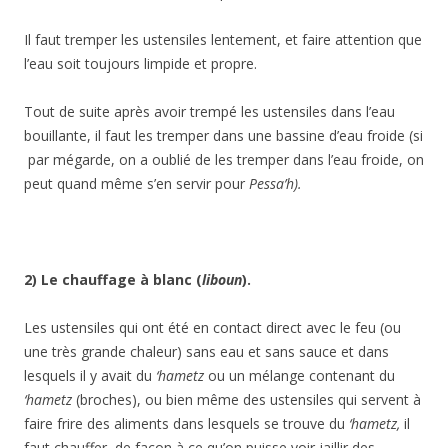
Il faut tremper les ustensiles lentement, et faire attention que
l’eau soit toujours limpide et propre.
Tout de suite après avoir trempé les ustensiles dans l’eau
bouillante, il faut les tremper dans une bassine d’eau froide (si
par mégarde, on a oublié de les tremper dans l’eau froide, on
peut quand même s’en servir pour
Pessa’h).
2) Le chauffage à blanc (
liboun
).
Les ustensiles qui ont été en contact direct avec le feu (ou
une très grande chaleur) sans eau et sans sauce et dans
lesquels il y avait du
‘hametz
ou un mélange contenant du
‘hametz
(broches), ou bien même des ustensiles qui servent à
faire frire des aliments dans lesquels se trouve du
‘hametz,
il
faut chauffer de façon à ce qu’on puisse voir jaillir des