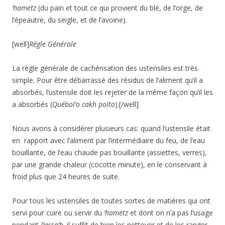
‘hametz
(du pain et tout ce qui provient du blé, de l’orge, de
l’épeautre, du seigle, et de l’avoine).
[well]
Règle Générale
La règle générale de cachérisation des ustensiles est très
simple. Pour être débarrassé des résidus de l’aliment qu’il a
absorbés, l’ustensile doit les rejeter de la même façon qu’il les
a absorbés (
Québol’o cakh polto
).[/well]
Nous avons à considérer plusieurs cas: quand l’ustensile était
en
rapport avec l’aliment par l’intermédiaire du feu, de l’eau
bouillante, de l’eau chaude pas bouillante (assiettes, verres),
par une grande chaleur (cocotte minute), en
le conservant à
froid plus que 24 heures de suite.
Pour tous les ustensiles de toutes sortes de matières qui ont
servi pour cuire ou servir du
‘hametz
et dont on n’a pas l’usage
pendant
Pessa’h,
il suffit de bien les nettoyer et de les ranger