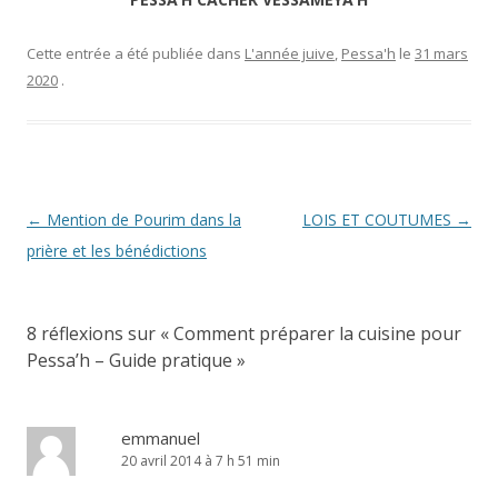
Cette entrée a été publiée dans
L'année juive
,
Pessa'h
le
31 mars
2020
.
Navigation
←
Mention de Pourim dans la
LOIS ET COUTUMES
→
des
prière et les bénédictions
articles
8 réflexions sur «
Comment préparer la cuisine pour
Pessa’h – Guide pratique
»
emmanuel
20 avril 2014 à 7 h 51 min