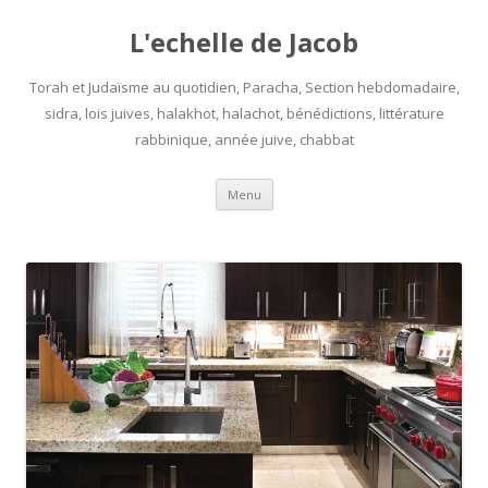
L'echelle de Jacob
Torah et Judaïsme au quotidien, Paracha, Section hebdomadaire,
sidra, lois juives, halakhot, halachot, bénédictions, littérature
rabbinique, année juive, chabbat
Aller
Menu
au
contenu