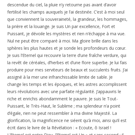
descendue du ciel, la pluie n’y retourne pas avant d’avoir
fertilisé les champs auxquels je l’ai destinée. C’est à moi seul
que conviennent la souveraineté, la grandeur, les hommages,
la prière et la louange. Je suis Un par excellence, Fort et
Puissant, je dévoile les mystères et rien n’échappe à ma vue.
Nul ne peut être comparé à moi. Ma gloire brille dans les
sphères les plus hautes et je sonde les profondeurs du cœur.
Je suis l’Eternel qui recouvre la terre d’une fraîche verdure, qui
la revêt de céréales, d’herbes et d’une flore superbe. Je lui fais
produire pour mes serviteurs de beaux et succulents fruits. J’ai
assigné à la mer une infranchissable limite de sable. Je
change les temps et les époques, et les astres accomplissent
leurs révolutions avec une parfaite régularité. J’appauvris le
riche et enrichis abondamment le pauvre. Je suis le Tout-
Puissant, le Très-Haut, le Sublime ; ma splendeur n’a point
d’égale, rien ne peut ressembler à ma divine Majesté. La
glorification, la magnificence ne siéent qu’à moi, ainsi qu’il est
écrit dans le livre de la Révélation : « Ecoute, ô Israël !
L’Eternel est notre Dieu, l’Eternel est Un » et sans second ; il