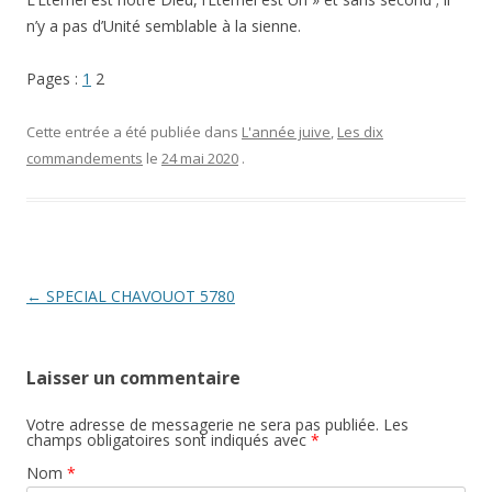
n’y a pas d’Unité semblable à la sienne.
Pages :
1
2
Cette entrée a été publiée dans
L'année juive
,
Les dix
commandements
le
24 mai 2020
.
Navigation
←
SPECIAL CHAVOUOT 5780
des
articles
Laisser un commentaire
Votre adresse de messagerie ne sera pas publiée. Les
champs obligatoires sont indiqués avec
*
Nom
*