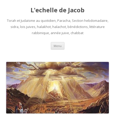
L'echelle de Jacob
Torah et Judaïsme au quotidien, Paracha, Section hebdomadaire,
sidra, lois juives, halakhot, halachot, bénédictions, littérature
rabbinique, année juive, chabbat
Aller
Menu
au
contenu