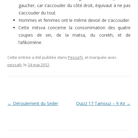
gaucher, car s’accouder du côté droit, équivaut à ne pas
s’accouder du tout.
Hommes et femmes ont le même devoir de s’accouder.
Cette mitsva concerne la consommation des quatre
coupes de vin, de la matsa, du corekh, et de
l’afikomène.
Cette entrée a été publiée dans
Pessa'h
, et marquée avec
pessah
, le
24 mai 2012
.
Navigation
←
Déroulement du Seder
Quizz 17 Tamouz – 9 AV
→
des
articles