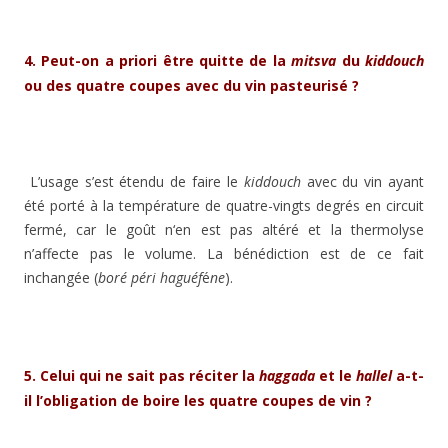
4. Peut-on a priori être quitte de la
mitsva
du
kiddouch
ou des quatre coupes avec du vin pasteurisé ?
L’usage s’est étendu de faire le
kiddouch
avec du vin ayant
été porté à la température de quatre-vingts degrés en circuit
fermé, car le goût n‘en est pas altéré et la thermolyse
n’affecte pas le volume. La bénédiction est de ce fait
inchangée (
boré péri haguéf
é
ne
).
5. Celui qui ne sait pas réciter la
haggada
et le
hallel
a-t-
il l’obligation de boire les quatre coupes de vin ?