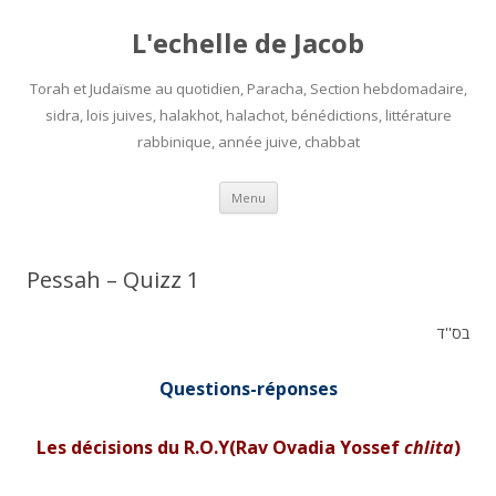
L'echelle de Jacob
Torah et Judaïsme au quotidien, Paracha, Section hebdomadaire,
sidra, lois juives, halakhot, halachot, bénédictions, littérature
rabbinique, année juive, chabbat
Aller
Menu
au
contenu
Pessah – Quizz 1
בס''ד
Questions-réponses
Les décisions du R.O.Y(Rav Ovadia Yossef
chlita
)