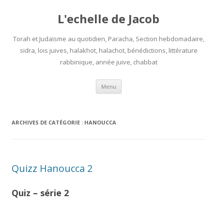
L'echelle de Jacob
Torah et Judaïsme au quotidien, Paracha, Section hebdomadaire,
sidra, lois juives, halakhot, halachot, bénédictions, littérature
rabbinique, année juive, chabbat
Aller
Menu
au
contenu
ARCHIVES DE CATÉGORIE :
HANOUCCA
Quizz Hanoucca 2
Quiz – série 2