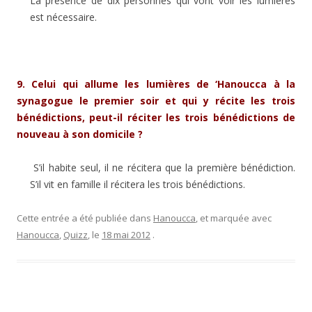
La présence de dix personnes qui vont voir les lumières
est nécessaire.
9.
Celui qui allume les lumières de ‘Hanoucca à la
synagogue le premier soir et qui y récite les trois
bénédictions, peut-il réciter les trois bénédictions de
nouveau à son domicile ?
S’il habite seul, il ne récitera que la première bénédiction.
S’il vit en famille il récitera les trois bénédictions.
Cette entrée a été publiée dans
Hanoucca
, et marquée avec
Hanoucca
,
Quizz
, le
18 mai 2012
.